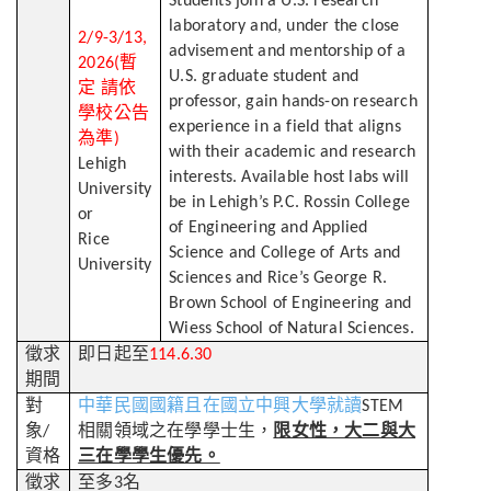
Students join a U.S. research
laboratory and, under the close
2/9-3/13,
advisement and mentorship of a
暫
2026(
U.S. graduate student and
定
請依
professor, gain hands-on research
學校公告
experience in a field that aligns
為準
)
with their academic and research
Lehigh
interests. Available host labs will
University
be in Lehigh’s P.C. Rossin College
or
of Engineering and Applied
Rice
Science and College of Arts and
University
Sciences and Rice’s George R.
Brown School of Engineering and
Wiess School of Natural Sciences.
徵求
即日起至
114.6.30
期間
對
中華民國國籍且在國立中興大學就讀
STEM
象
相關領域之在學學士生，
限女性，大二與大
/
資格
三在學學生優先。
徵求
至多
名
3