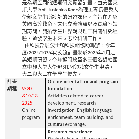
是為期五周的短期研究實習計畫，由美國萊
斯大學
為理工專長優秀大
Prof. Junichiro Kono
學部女學生所設計的研習課程，主旨在介紹
美國高等教育、文化交流體驗以及實驗室短
期訪問，開拓學生世界觀與理工相關研究經
驗，啟發學生未來立志於科研工作。
由科技部駐波士頓科技組協助籌辦，今年
度
年
交流計畫將於
年
月赴
(2025/2026
)
2026
2
美短期研習。今年擬開放至多三個名額給國
立中興大學大學部
領域女學生申請，
STEM
大二與大三在學學生優先。
計畫
Online orientation and program
期程
9/20
foundation
&10/13,
Activities related to career
2025
development, research
Online
investigation, English language
program
enrichment, team building, and
cultural exchange.
Research experience